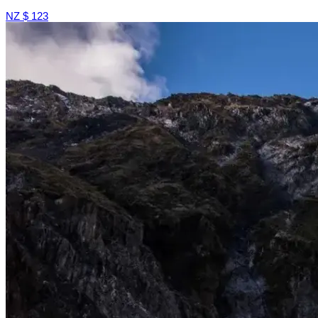
NZ $ 123